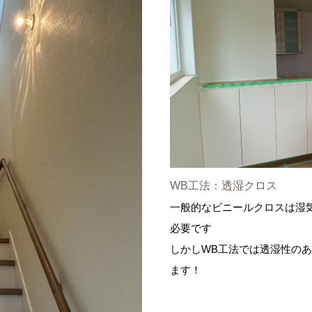
WB工法：透湿クロス
一般的なビニールクロスは湿気
必要です
しかしWB工法では透湿性の
ます！