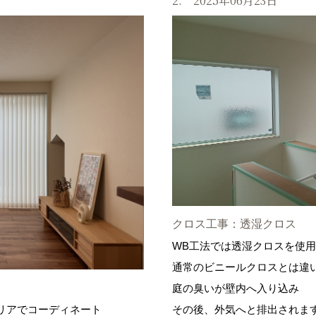
2. 2025年06月23日
クロス工事：透湿クロス
WB工法では透湿クロスを使
通常のビニールクロスとは違
庭の臭いが壁内へ入り込み
リアでコーディネート
その後、外気へと排出されま