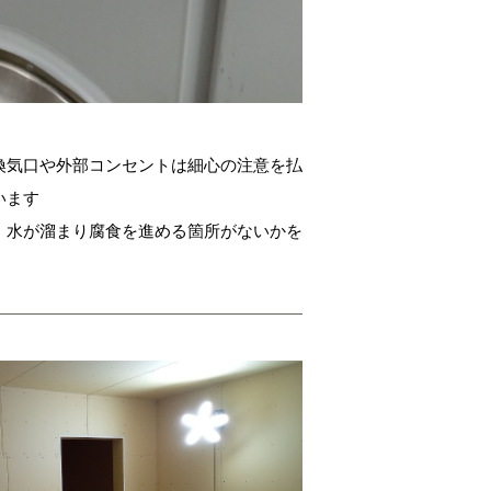
換気口や外部コンセントは細心の注意を払
います
、水が溜まり腐食を進める箇所がないかを