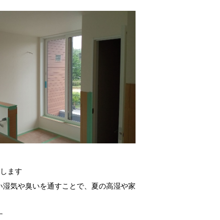
用します
い湿気や臭いを通すことで、夏の高湿や家
す