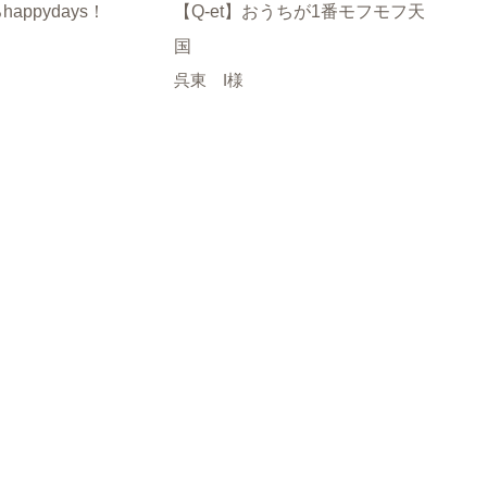
appydays！
【Q-et】おうちが1番モフモフ天
LO
富山
国
呉東 I様