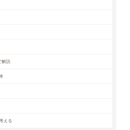
で解説
本
考える