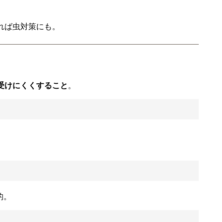
れば虫対策にも。
受けにくくすること
。
的。