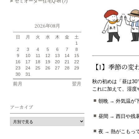
セミオーダー住宅Q-et (7)
2026年08月
日
月
火
水
木
金
土
1
2
3
4
5
6
7
8
9
10
11
12
13
14
15
16
17
18
19
20
21
22
【1】季節の変
23
24
25
26
27
28
29
30
31
秋の初めは「昼は30
前月
翌月
これに加えて、湿度
朝晩 → 外気温
アーカイブ
昼間 → 西日や
夜 → 熱がこもっ