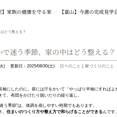
沢】家族の健康を守る家
【富山】今週の完成見学
中はどう整える？
かで迷う季節、家の中はどう整える？
火)
更新日：2025/08/30(土)
日々のこと
｜
家づくりのこと
長袖にしたのに、昼には汗をかいて「やっぱり半袖にすればよ
きて、布団をかけたり脱いだりの繰り返し。
か迷う季節”は、体調を崩しやすい時期でもあります。
さ、
住まいのつくり方や整え方で和らげることができる
んです