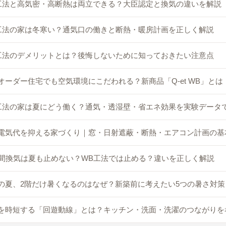
工法と高気密・高断熱は両立できる？大臣認定と換気の違いを解説
工法の家は冬寒い？通気口の働きと断熱・暖房計画を正しく解説
工法のデメリットとは？後悔しないために知っておきたい注意点
オーダー住宅でも空気環境にこだわれる？新商品「Q-et WB」とは
工法の家は夏にどう働く？通気・透湿壁・省エネ効果を実験データ
電気代を抑える家づくり｜窓・日射遮蔽・断熱・エアコン計画の基
時間換気は夏も止めない？WB工法では止める？違いを正しく解説
の夏、2階だけ暑くなるのはなぜ？新築前に考えたい5つの暑さ対策
を時短する「回遊動線」とは？キッチン・洗面・洗濯のつながりを