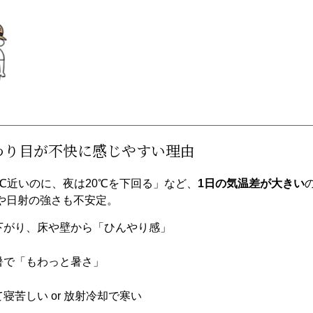
わり目が不快に感じやすい理由
℃近いのに、夜は20℃を下回る」など、
1日の気温差が大きい
や日射の強さも不安定。
が下がり、床や壁から「ひんやり感」
残暑で「もわっと暑さ」
て寝苦しい or 放射冷却で寒い