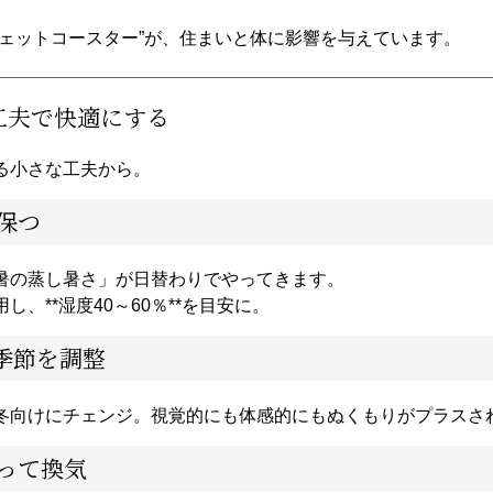
ジェットコースター”が、住まいと体に影響を与えています。
工夫で快適にする
る小さな工夫から。
保つ
暑の蒸し暑さ」が日替わりでやってきます。
、**湿度40～60％**を目安に。
季節を調整
冬向けにチェンジ。視覚的にも体感的にもぬくもりがプラスさ
って換気