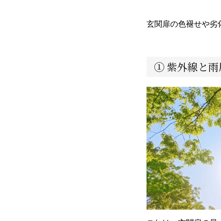
玄関扉の色褪せや劣
① 紫外線と