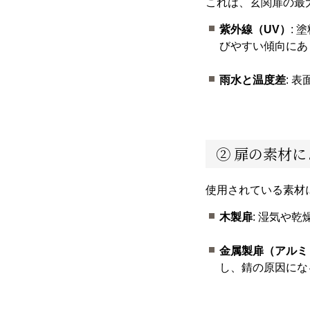
これは、玄関扉の最
紫外線（UV）
:
びやすい傾向にあ
雨水と温度差
: 
② 扉の素材
使用されている素材
木製扉
: 湿気や
金属製扉（アルミ
し、錆の原因にな