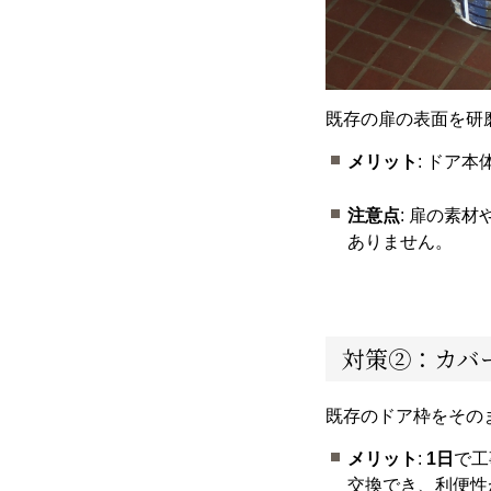
既存の扉の表面を研
メリット
: ドア
注意点
: 扉の素
ありません。
対策②：カバ
既存のドア枠をその
メリット
:
1日
で工
交換でき、利便性