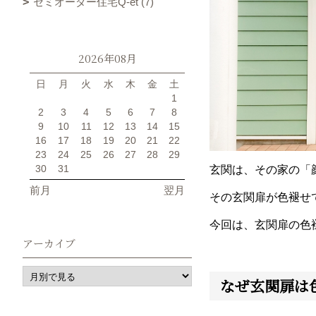
セミオーダー住宅Q-et (7)
2026年08月
日
月
火
水
木
金
土
1
2
3
4
5
6
7
8
9
10
11
12
13
14
15
16
17
18
19
20
21
22
23
24
25
26
27
28
29
30
31
玄関は、その家の「
前月
翌月
その玄関扉が色褪せ
今回は、玄関扉の色
アーカイブ
なぜ玄関扉は