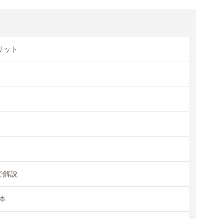
リット
で解説
本