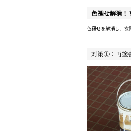
色褪せ解消！
色褪せを解消し、玄
対策①：再塗