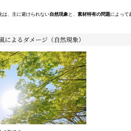
化は、主に避けられない
自然現象
と、
素材特有の問題
によって
雨風によるダメージ（自然現象）