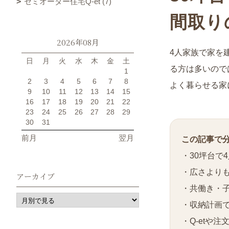
セミオーダー住宅Q-et (7)
間取り
2026年08月
4人家族で家を
日
月
火
水
木
金
土
る方は多いので
1
2
3
4
5
6
7
8
よく暮らせる家
9
10
11
12
13
14
15
16
17
18
19
20
21
22
23
24
25
26
27
28
29
30
31
前月
翌月
この記事で
・30坪台で
・広さより
アーカイブ
・共働き・
・収納計画
・Q-etや