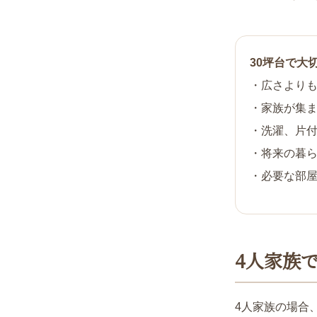
30坪台で大
・広さより
・家族が集
・洗濯、片
・将来の暮
・必要な部
4人家族
4人家族の場合