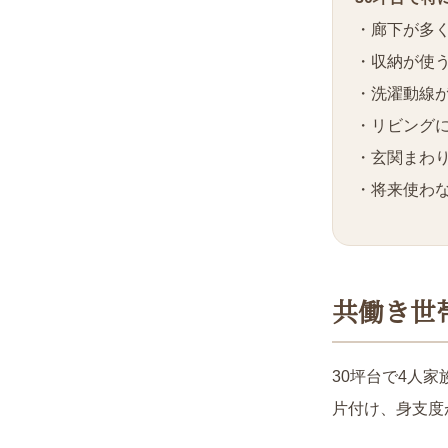
・廊下が多
・収納が使
・洗濯動線
・リビング
・玄関まわ
・将来使わ
共働き世
30坪台で4人
片付け、身支度