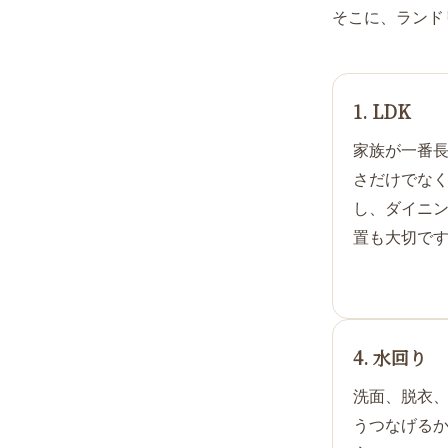
そこに、ランド
1. LDK
家族が一番
さだけでな
し、ダイニ
置も大切で
4. 水回り
洗面、脱衣
うつなげる