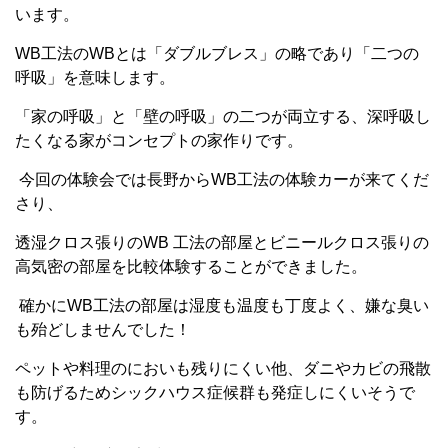
います。
WB
工法の
WBと
は「ダブルブレス」の略であり「二つの
呼吸」を意味します。
「家の呼吸」と「壁の呼吸」の二つが両立する、深呼吸し
たくなる家がコンセプトの家作りです。
今回の体験会では長野から
WB
工法の体験カーが来てくだ
さり、
透湿クロス張りの
WB
工法の部屋とビニールクロス張りの
高気密の部屋を比較体験することができました。
確かに
WB
工法の部屋は湿度も温度も丁度よく、嫌な臭い
も殆どしませんでした！
ペットや料理のにおいも残りにくい他、ダニやカビの飛散
も防げるためシックハウス症候群も発症しにくいそうで
す。