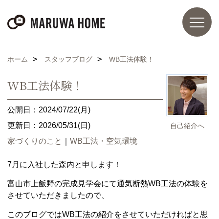
ホーム
スタッフブログ
WB工法体験！
WB工法体験！
公開日：2024/07/22(月)
更新日：2026/05/31(日)
自己紹介へ
家づくりのこと
｜
WB工法・空気環境
7
月に入社した森内と申します！
富山市上飯野の完成見学会にて通気断熱
WB
工法の体験を
させていただきましたので、
このブログでは
WB
工法の紹介をさせていただければと思