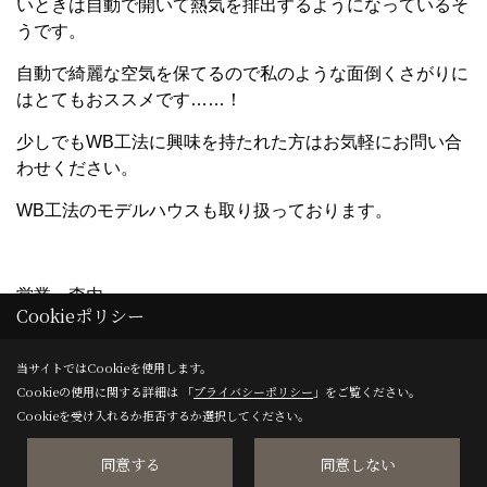
いときは自動で開いて熱気を排出するようになっているそ
うです。
自動で綺麗な空気を保てるので私のような面倒くさがりに
はとてもおススメです……！
少しでもWB
工法に興味を持たれた方はお気軽にお問い合
わせください。
WB
工法のモデルハウスも取り扱っております。
営業 森内
Cookieポリシー
当サイトではCookieを使用します。
Cookieの使用に関する詳細は 「
プライバシーポリシー
」をご覧ください。
記事一覧｜2024年7月
Cookieを受け入れるか拒否するか選択してください。
24/07/22
WB工法体験！
同意する
同意しない