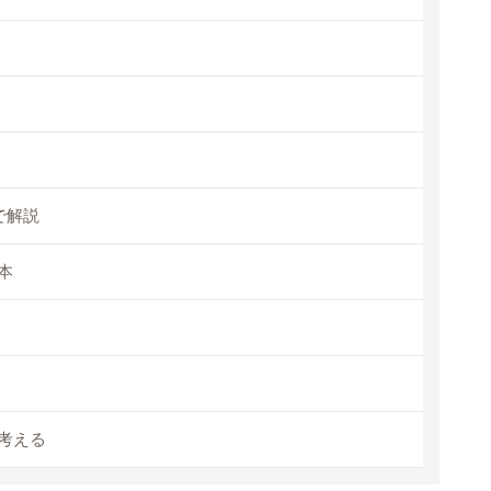
で解説
本
考える