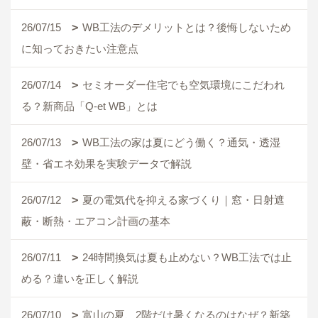
26/07/15
WB工法のデメリットとは？後悔しないため
に知っておきたい注意点
26/07/14
セミオーダー住宅でも空気環境にこだわれ
る？新商品「Q-et WB」とは
26/07/13
WB工法の家は夏にどう働く？通気・透湿
壁・省エネ効果を実験データで解説
26/07/12
夏の電気代を抑える家づくり｜窓・日射遮
蔽・断熱・エアコン計画の基本
26/07/11
24時間換気は夏も止めない？WB工法では止
める？違いを正しく解説
26/07/10
富山の夏、2階だけ暑くなるのはなぜ？新築