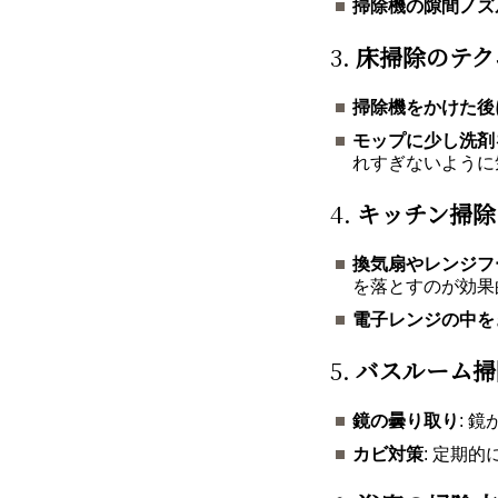
掃除機の隙間ノズ
3.
床掃除のテク
掃除機をかけた後
モップに少し洗剤
れすぎないように
4.
キッチン掃除
換気扇やレンジフ
を落とすのが効果
電子レンジの中を
5.
バスルーム掃
鏡の曇り取り
: 
カビ対策
: 定期