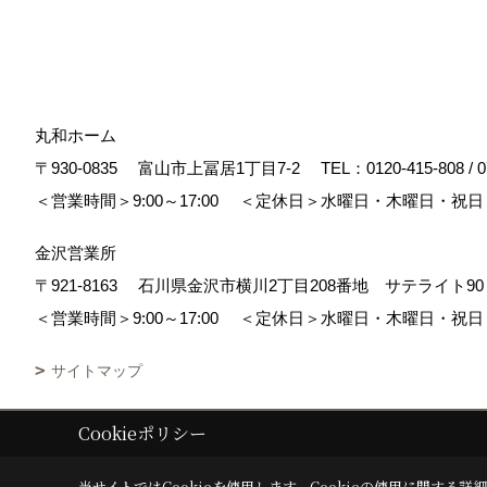
丸和ホーム
〒930-0835
富山市上冨居1丁目7-2
TEL：
0120-415-808
/
0
＜営業時間＞9:00～17:00
＜定休日＞水曜日・木曜日・祝日
金沢営業所
〒921-8163
石川県金沢市横川2丁目208番地 サテライト
＜営業時間＞9:00～17:00
＜定休日＞水曜日・木曜日・祝日
サイトマップ
Cookieポリシー
Copyright (c) maruwa-home. All Rights Reserved.
|
Produced by
ゴデス
当サイトではCookieを使用します。
Cookieの使用に関する詳細