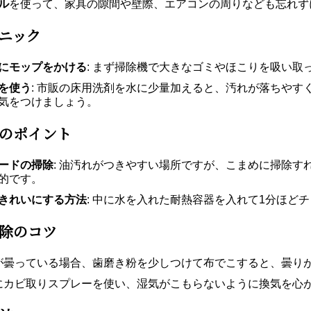
ル
を使って、家具の隙間や壁際、エアコンの周りなども忘れず
ニック
にモップをかける
: まず掃除機で大きなゴミやほこりを吸い
を使う
: 市販の床用洗剤を水に少量加えると、汚れが落ちや
気をつけましょう。
のポイント
ードの掃除
: 油汚れがつきやすい場所ですが、こまめに掃除
的です。
きれいにする方法
: 中に水を入れた耐熱容器を入れて1分ほど
除のコツ
鏡が曇っている場合、歯磨き粉を少しつけて布でこすると、曇り
的にカビ取りスプレーを使い、湿気がこもらないように換気を心