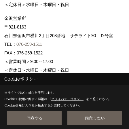
＜定休日＞水曜日・木曜日・祝日
金沢営業所
〒921-8163
石川県金沢市横川2丁目208番地 サテライト90 Ｄ号室
TEL：
076-259-1511
FAX：076-259-1522
＜営業時間＞9:00～17:00
＜定休日＞水曜日・木曜日・祝日
Cookieポリシー
Copyright (c) maruwa-home. All Rights Reserved.
当サイトではCookieを使用します。
Cookieの使用に関する詳細は 「
プライバシーポリシー
」をご覧ください。
Produced by
ゴデスクリエイト
Cookieを受け入れるか拒否するか選択してください。
同意する
同意しない