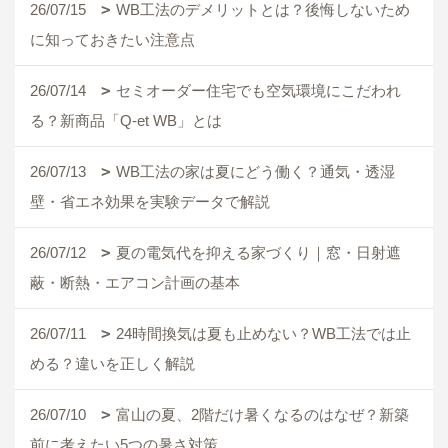
26/07/15
WB工法のデメリットとは？後悔しないため
に知っておきたい注意点
26/07/14
セミオーダー住宅でも空気環境にこだわれ
る？新商品「Q-et WB」とは
26/07/13
WB工法の家は夏にどう働く？通気・透湿
壁・省エネ効果を実験データで解説
26/07/12
夏の電気代を抑える家づくり｜窓・日射遮
蔽・断熱・エアコン計画の基本
26/07/11
24時間換気は夏も止めない？WB工法では止
める？違いを正しく解説
26/07/10
富山の夏、2階だけ暑くなるのはなぜ？新築
前に考えたい5つの暑さ対策