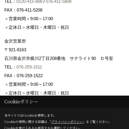
TEL：
0120-415-808
/
076-411-5808
FAX：076-411-5208
＜営業時間＞9:00～17:00
＜定休日＞水曜日・木曜日・祝日
金沢営業所
〒921-8163
石川県金沢市横川2丁目208番地 サテライト90 Ｄ号室
TEL：
076-259-1511
FAX：076-259-1522
＜営業時間＞9:00～17:00
＜定休日＞水曜日・木曜日・祝日
Cookieポリシー
Copyright (c) maruwa-home. All Rights Reserved.
当サイトではCookieを使用します。
Cookieの使用に関する詳細は 「
プライバシーポリシー
」をご覧ください。
Produced by
ゴデスクリエイト
Cookieを受け入れるか拒否するか選択してください。