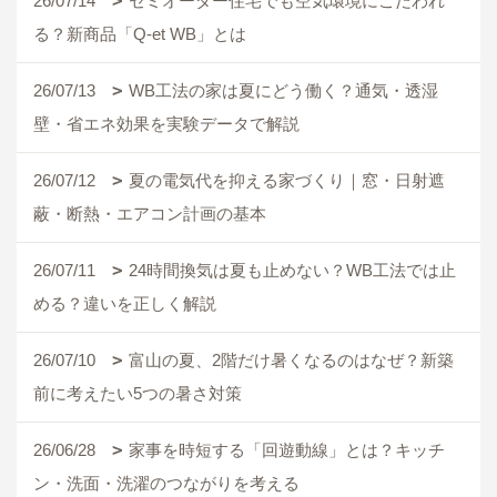
26/07/14
セミオーダー住宅でも空気環境にこだわれ
る？新商品「Q-et WB」とは
26/07/13
WB工法の家は夏にどう働く？通気・透湿
壁・省エネ効果を実験データで解説
26/07/12
夏の電気代を抑える家づくり｜窓・日射遮
蔽・断熱・エアコン計画の基本
26/07/11
24時間換気は夏も止めない？WB工法では止
める？違いを正しく解説
26/07/10
富山の夏、2階だけ暑くなるのはなぜ？新築
前に考えたい5つの暑さ対策
26/06/28
家事を時短する「回遊動線」とは？キッチ
ン・洗面・洗濯のつながりを考える