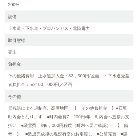
200%
設備
上水道・下水道・プロパンガス・北陸電力
取引態様
売主
負担金
その他諸費用：上水道加入金：82，500円/区画 ・下水道受益
者負担金：m2100、000円／区画
その他
景観法による規制有、高度地区、【 その他負担金 】●石坂
町内会となります ●町内会費7、200円/年 町内会へ直接お支
払い ●融雪費 約6，000円程度（町内へ要ご確認） 【 備
考 】 ■造成完成後の現況有姿のお引渡し ■公簿売買 ■建