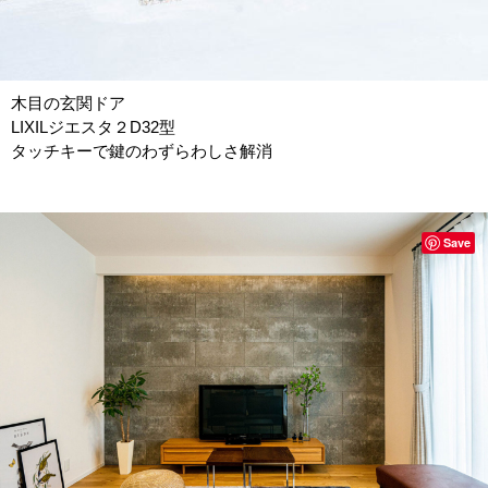
木目の玄関ドア
LIXILジエスタ２D32型
タッチキーで鍵のわずらわしさ解消
Save