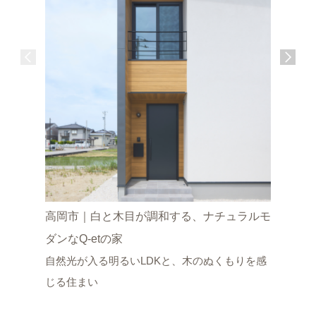
高岡市｜白と木目が調和する、ナチュラルモ
富山市｜
ダンなQ-etの家
WB工法
自然光が入る明るいLDKと、木のぬくもりを感
タイルデ
じる住まい