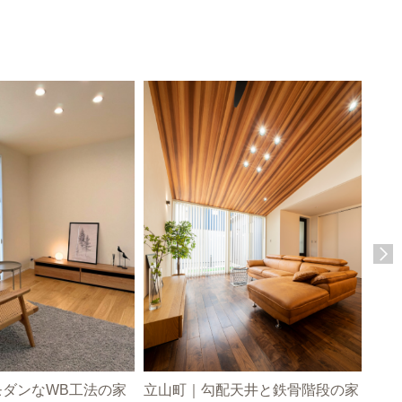
モダンなWB工法の家
立山町｜勾配天井と鉄骨階段の家
富山