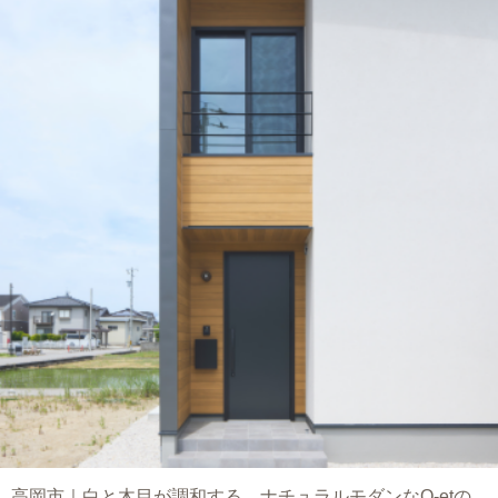
高岡市｜白と木目が調和する、ナチュラルモダンなQ-etの