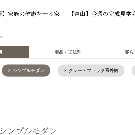
沢】家族の健康を守る家
【富山】今週の完成見学
ン
別
商品・工法別
暮ら
シンプルモダン
グレー・ブラック系外観
 シンプルモダン