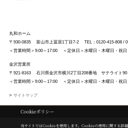
丸和ホーム
〒930-0835
富山市上冨居1丁目7-2
TEL：
0120-415-808
/
0
＜営業時間＞9:00～17:00
＜定休日＞水曜日・木曜日・祝日
金沢営業所
〒921-8163
石川県金沢市横川2丁目208番地 サテライト
＜営業時間＞9:00～17:00
＜定休日＞水曜日・木曜日・祝日
サイトマップ
Cookieポリシー
Copyright (c) maruwa-home. All Rights Reserved.
|
Produced by
ゴデス
当サイトではCookieを使用します。
Cookieの使用に関する詳細