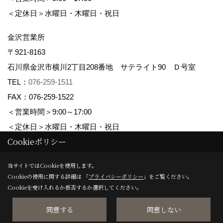
＜定休日＞水曜日・木曜日・祝日
金沢営業所
〒921-8163
石川県金沢市横川2丁目208番地 サテライト90 Ｄ号室
TEL：
076-259-1511
FAX：076-259-1522
＜営業時間＞9:00～17:00
＜定休日＞水曜日・木曜日・祝日
Cookieポリシー
Copyright (c) maruwa-home. All Rights Reserved.
当サイトではCookieを使用します。
Cookieの使用に関する詳細は 「
プライバシーポリシー
」をご覧ください。
Produced by
ゴデスクリエイト
Cookieを受け入れるか拒否するか選択してください。
同意する
同意しない