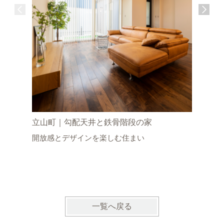
立山町｜勾配天井と鉄骨階段の家
富山市｜
開放感とデザインを楽しむ住まい
動線の家
ランドリ
た、上質
一覧へ戻る