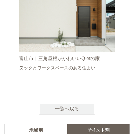
富山市｜三角屋根がかわいいQ-etの家
高岡市｜
ヌックとワークスペースのある住まい
ダンなQ-
自然光が
じる住ま
一覧へ戻る
地域別
テイスト別