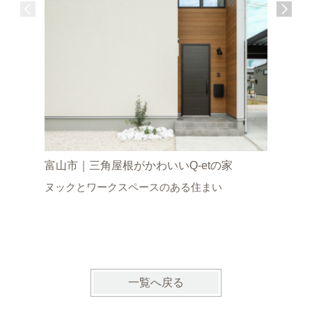
富山市｜三角屋根がかわいいQ-etの家
高岡市｜
ヌックとワークスペースのある住まい
ダンなQ-
自然光が
じる住ま
一覧へ戻る