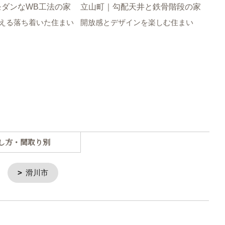
モダンなWB工法の家
立山町｜勾配天井と鉄骨階段の家
富山
える落ち着いた住まい
開放感とデザインを楽しむ住まい
etの
開放
し方・間取り別
滑川市