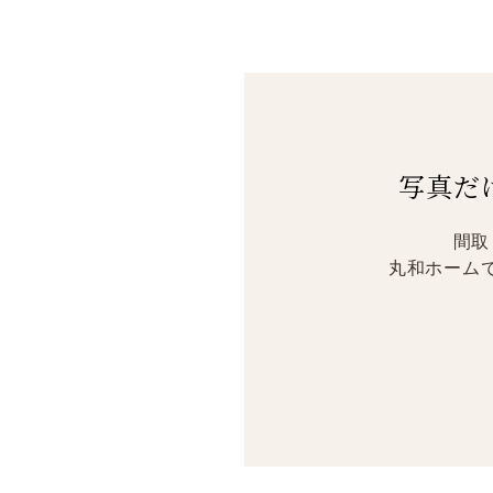
写真だ
間取
丸和ホーム