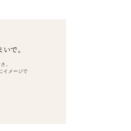
まいで。
すさ。
にイメージで