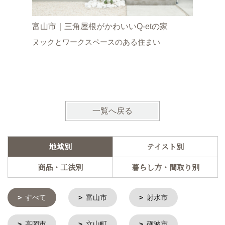
富山市｜三角屋根がかわいいQ-etの家
高岡市｜
ヌックとワークスペースのある住まい
ダンなQ-
自然光が
じる住ま
一覧へ戻る
地域別
テイスト別
商品・工法別
暮らし方・間取り別
すべて
富山市
射水市
高岡市
立山町
砺波市