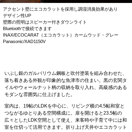
アクセント壁にエコカラットを採用し調湿消臭効果があり
デザイン性UP
壁際の照明はスピーカー付きダウンライト
Bluetoothで接続できます
INAX/ECOCARAT（エコカラット）カームウッド・グレー
Panasonic/XAD1150V
いぶし銀のガルバリウム鋼板と吹付塗装を組み合わせた、
落ち着きある外観が印象的な魚津市の住まい。黒の玄関タ
イルやウォールナット柄の収納を取り入れ、高級感のある
モダンな雰囲気に仕上げました。
室内は、19帖のLDKを中心に、リビング横の4.5帖和室と
つながるゆとりある空間構成に。扉を開けると23.5帖の
広々としたLDK空間として使え、来客時や子育て中には和
室を仕切って活用できます。折り上げ天井やエコカラット