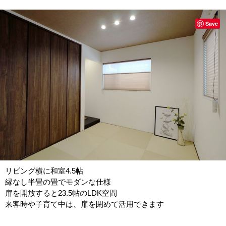
Save
リビング横に和室4.5帖
縁なし半畳の畳でモダンな仕様
扉を開放すると23.5帖のLDK空間
来客時や子育て中は、扉を閉めて活用できます