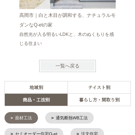
高岡市｜白と木目が調和する、ナチュラルモ
富山市｜
ダンなQ-etの家
WB工法
自然光が入る明るいLDKと、木のぬくもりを感
タイルデ
じる住まい
一覧へ戻る
地域別
テイスト別
商品・工法別
暮らし方・間取り別
面材工法
通気断熱WB工法
セミオーダー住宅Q-et
注文住宅